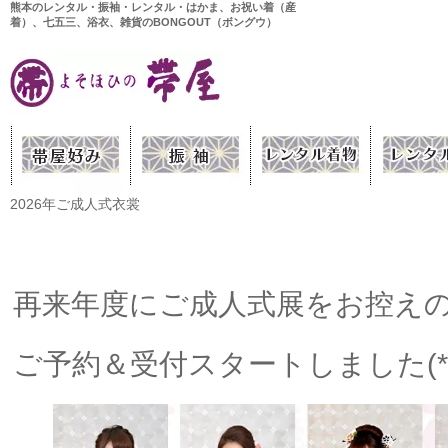
熊本のレンタル・振袖・レンタル・はかま、お祝い着（産
着）、七五三、浴衣、雑貨のBONGOUT（ボングウ）
2026年ご成人式衣裳
再来年度にご成人式展をお控え
ご予約＆受付スタートしました(*･