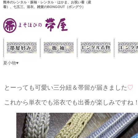
熊本のレンタル・振袖・レンタル・はかま、お祝い着（産
着）、七五三、浴衣、雑貨のBONGOUT（ボングウ）
夏小物♥
とーっても可愛い三分紐＆帯留が届きました
♡
これから単衣でも浴衣でも出番が楽しみですね