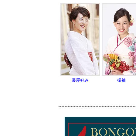
帯屋好み
振袖