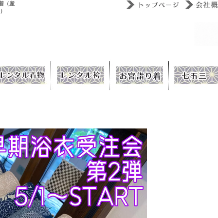
着（産
ウ）