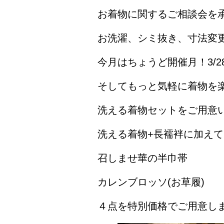
お着物に関するご相談会を承っ
お洗濯、シミ抜き、寸法変
今月はちょうど開催月！3/28
そしてもっと気軽に着物を
洗える着物セットをご用意
洗える着物+長襦袢に加えて
召しませ華の半巾帯
カレンブロッソ(お草履)
４点を特別価格でご用意し