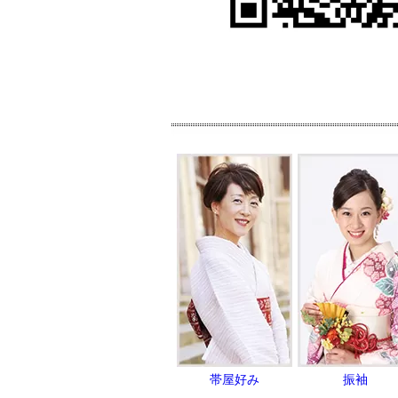
帯屋好み
振袖