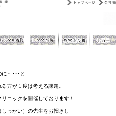
着（産
ウ）
に～･･･と
れる方が１度は考える課題。
クリニックを開催しております！
（しっかい）の先生をお招きし