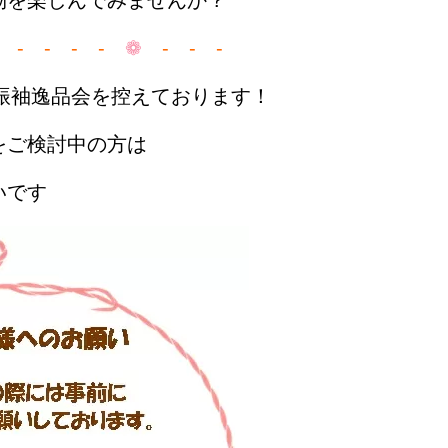
物を楽しんでみませんか？
- - - - -
❁
- - -
は振袖逸品会を控えております！
をご検討中の方は
いです