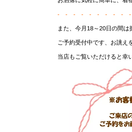
お洒落に気軽に簡単に、着
- - - - - - - - - 
また、今月18～20日の間
ご予約受付中です、お誂え
当店もご覧いただけると幸