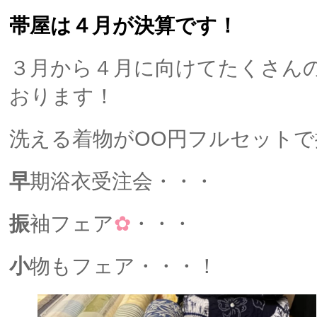
帯屋は４月が決算です！
３月から４月に向けてたくさん
おります！
洗える着物がOO円フルセット
早
期浴衣受注会・・・
振
袖フェア
✿
・・・
小
物もフェア・・・！