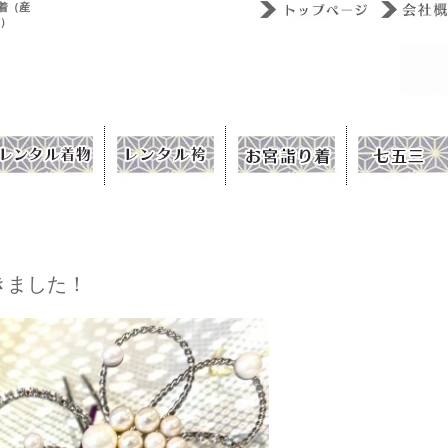
着（産
ウ）
きました！