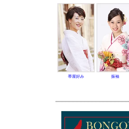
帯屋好み
振袖