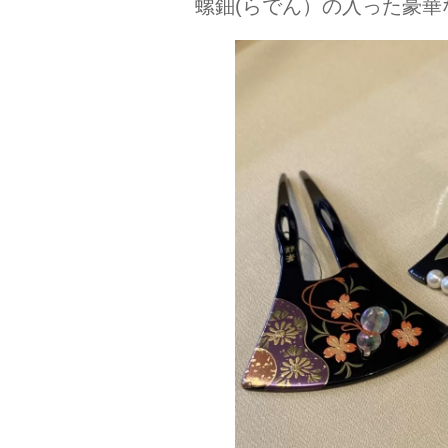
螺鈿(らでん）の入った豪華な