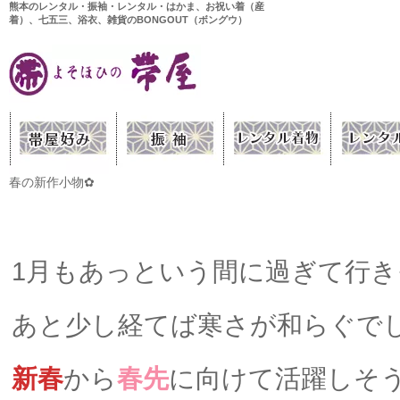
熊本のレンタル・振袖・レンタル・はかま、お祝い着（産
着）、七五三、浴衣、雑貨のBONGOUT（ボングウ）
春の新作小物✿
1月もあっという間に過ぎて行
あと少し経てば寒さが和らぐで
新春
から
春先
に向けて活躍しそ