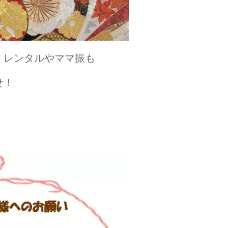
、レンタルやママ振も
せ！