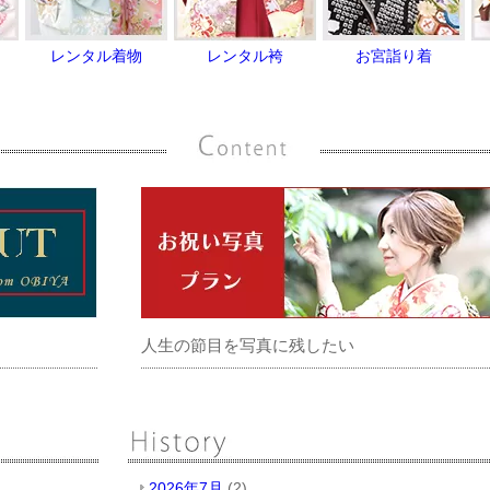
レンタル着物
レンタル袴
お宮詣り着
人生の節目を写真に残したい
2026年7月
(2)