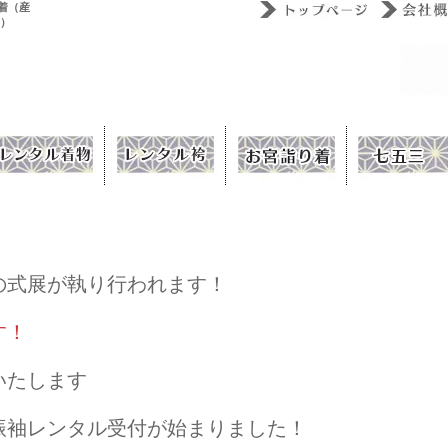
着（産
ウ）
の式展が執り行われます！
す！
いたします
6年の振袖レンタル受付が始まりました！