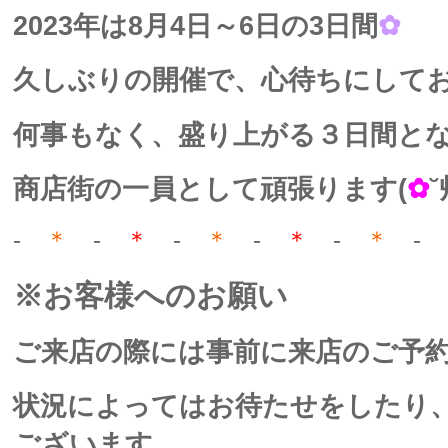
2023年は8月4日～6日の3日間
✿
久しぶりの開催で、心待ちにして
何事もなく、盛り上がる３日間と
商店街の一員として頑張ります(
✿
˘
-
＊
-
＊
-
＊
-
＊
-
＊
-
※お客様へのお願い
ご来店の際には事前に来店のご予
状況によってはお待たせをしたり
ございます。