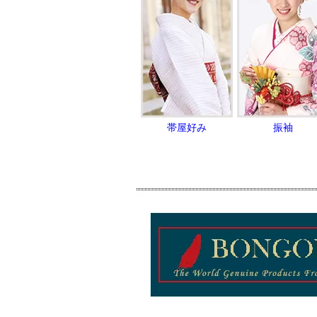
帯屋好み
振袖