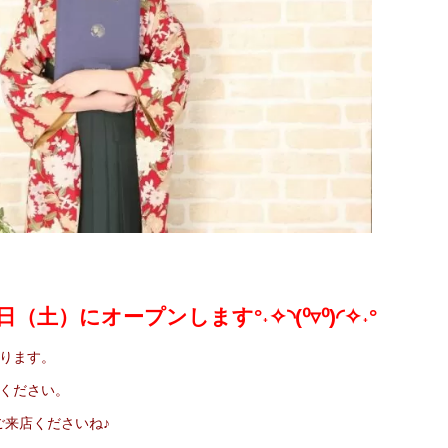
！
土）にオープンします°˖✧◝(⁰▿⁰)◜✧˖°
ります。
ください。
ご来店くださいね♪