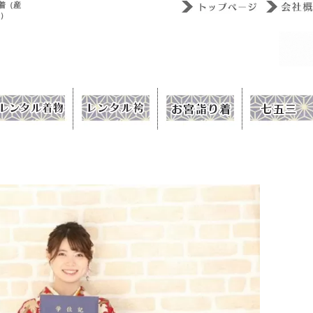
着（産
ウ）