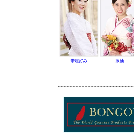
帯屋好み
振袖