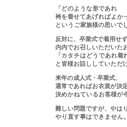
「どのような形であれ
袴を着せてあげればよか
というご家族様の思いで
反対に、卒業式で着用せ
内内でお召しいただいた
「カタチはどうであれ着
と皆様お話ししていただ
来年の成人式・卒業式、
通常であればお衣裳が決
決めかねているお客様が
難しい問題ですが、やは
やり直す事はできません