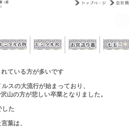
着（産
ウ）
されている方が多いです
イルスの大流行が始まっており、
で沢山の方が悲しい卒業となりました。
でした
た言葉は、