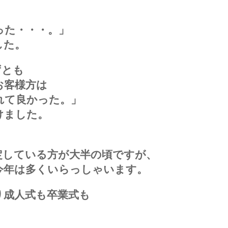
った・・・。」
した。
ずとも
お客様方は
れて良かった。」
けました。
定している方が大半の頃ですが、
今年は多くいらっしゃいます。
り成人式も卒業式も
。